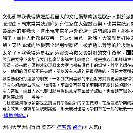
文化衝擊我覺得這邊給我最大的文化衝擊應該是歐洲人對於派
麼理由。周末常常聽到附近有住家在大聲放音樂，也常常聽到
最高潮的那幾天，會出現非常多戶外夜店一路開到凌晨，那個
嗨了。而且人們都很友善，只要你願意一起嗨，大家就是好朋
到，某些區域的地板完全是用塑膠杯、破酒瓶…等等的垃圾鋪
面
太多了。我覺得這是我到這邊最喜歡又最討厭的文化衝擊。
候我需要停下來想我要用甚麼話來講會比較適合，或是擔心我那樣講會
傾聽。後來跟老師聊才發現原來大家也都有溝通上的煩惱，甚至老師在
友，他們的母語都不是英語，所以沒有人講的是最標準的，可是大家還
歡看動漫跟打遊戲的朋友，一談到共同喜歡的東西對方其實更容易聽得
己關心的議題並做成一張海報。前面會有非常多前期研究跟討論的部分
關心甚麼，而且大家也都很願意提供意見甚至給予鼓勵。也看到有很多
該保存延續……等等。
而且這些海報很多都是之前沒有學過設計的學生做的，在經過這學期的
鏡面效果，強調想呈現的議題。那天展出也是同學們聚在一起的最後一
(繼續閱讀...)
大同大學大同寶寶 發表在
痞客邦
留言
(0)
人氣(
)