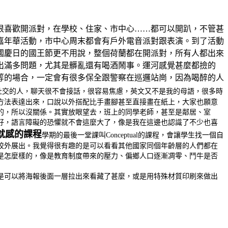
很喜歡開派對，在學校、住家、市中心……都可以開趴，不管甚
嘉年華活動，市中心周末都會有戶外電音派對跟表演。到了活動
國慶日的國王節更不用說，整個荷蘭都在開派對，所有人都出來
出滿多問題，尤其是髒亂還有喝酒鬧事。運河感覺甚麼都撿的
等的場合，一定會有很多保全跟警察在巡邏站崗，因為喝醉的人
社交的人，聊天很不會接話，很容易焦慮，英文又不是我的母語，很多時
方法表達出來，口說以外搭配比手畫腳甚至直接畫在紙上，大家也願意
的，所以沒關係。其實放眼望去，班上的同學老師，甚至是鄰居、室
好，語言障礙的恐懼就不會這麼大了，像是我在這邊也認識了不少也喜
就感的課程
學期的最後一堂課叫Conceptual的課程，會讓學生找一個自
校外展出。我覺得很有趣的是可以看看其他國家同個年齡層的人們都在
是怎麼樣的，像是教育制度帶來的壓力、偏鄉人口逐漸凋零、鬥牛是否
是可以將海報後面一層拉出來看藏了甚麼，或是用特殊材質印刷來做出