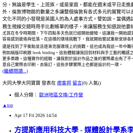
分，無論是學生、上班族，或是家庭，都能在週末或平日走進
外，倫敦博物館的數量之多讓整個倫敦有各式多元的展覽可以
文化不同的小發現是英國人的為人處事方式。譬如說，當偶遇認識
務生視線交錯時用手比劃帳單的樣子，來讓服務生知道說他要
尤其在冬令時期間，下午四點多天色就已經開始變暗，這讓我一開始感
容易感到疲倦與低落。在這樣的環境挑戰下，我就開始嘗試重新安排各
還是找到了平衡點並且逐漸克服環境上的挑戰。這也成為我這一年中難
例如絹版印刷跟 book binding。這些體驗讓我回到材料與手
更多樂趣。這種實作的經驗，讓我對於設計作品之後的實際產出有了不
意自己實際去印刷、去裝訂，這些步驟實際上也都是設計的一環。
(繼續閱讀...)
大同大學大同寶寶 發表在
痞客邦
留言
(0)
人氣(
)
個人分類：
歐洲地區交換/工作營
▲top
Apr
17
Fri
2026
14:54
方提斯應用科技大學 - 媒體設計學系