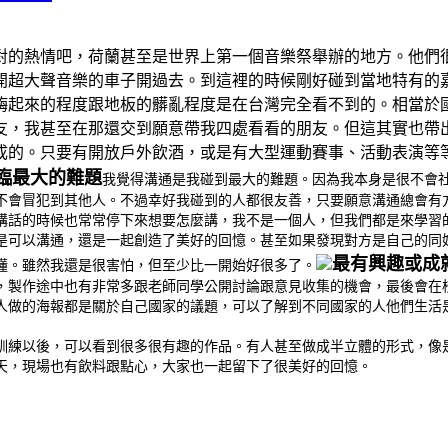
對的熱情吧，荷蘭甚至是世界上第一個音樂祭舉辦的地方。他們
開超大聲音樂的車子開過去。到這裡的時候剛好碰到當地特有的
嗨起來的程度跟地板的髒亂程度是在台灣完全看不到的。相當於
友，我甚至在那還交到願意帶我四處看看的朋友。但這其實也帶
成的。只要有開放戶外飲酒，或是有大型運動賽事、活動表演等
臨最大的難題
我覺得溝通是我碰到最大的難題。因為我本身是很不會
不會冒犯到其他人。不過幸好我碰到的人都很友善，只要願意溝通總會有
講話的時候也常常停下來想要怎麼講，我不是一個人，但我們都是來學習
是可以溝通，還是一起創造了美好的回憶。甚至如果發現對方是自己的同
最有興趣或成
懂。雖然我還是很害怕，但至少比一開始好很多了。
，製作途中也有非常多跟老師同學公開討論跟意見收集的機會，最後會在
人做的海報都是關於自己國家的議題，可以了解到不同國家的人他們生活
訓練以後，可以看到很多很有趣的作品。有人甚至做成半立體的形式，像
天，現場也有飲料跟點心，大家也一起留下了很美好的回憶。