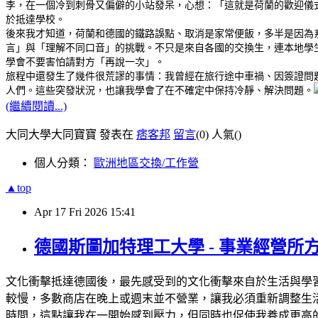
李，在一個冷到刺骨又偏僻的小站發呆，心想：「這就是荷蘭的歡迎儀
於抵達學校。
後來我才知道，荷蘭和德國的鐵路誤點、取消是家常便飯，多半是因為
言」與「理解不同口音」的挑戰。不只是來自各國的交換生，連本地學
學會不要害怕請對方「再說一次」。
旅程中還發生了幾件很荒謬的事情：我曾經在旅行途中車禍、因簽證問
人們。這些突發狀況，也讓我學會了在不確定中保持冷靜、解決問題。
(繼續閱讀...)
大同大學大同寶寶 發表在
痞客邦
留言
(0)
人氣(
)
個人分類：
歐洲地區交換/工作營
▲top
Apr
17
Fri
2026
15:41
德國斯圖加特理工大學 - 事業經營所
文化衝擊抵達德國後，最先感受到的文化衝擊來自於生活與學
較慢，多數商店在晚上或週末並不營業，讓我必須重新調整生
時間，這點讓我在一開始感到壓力，但同時也促使我養成更高