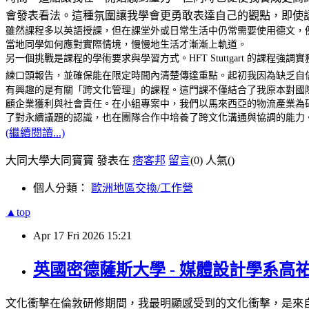
會發表看法。這種氛圍讓我學會更勇敢表達自己的觀點，即使
雖然課程多以英語授課，但在課堂外或日常生活中仍常需要使用德文，
當地同學如何應對實際情境，慢慢地生活才漸漸上軌道。
另一個挑戰是課程的學術要求與學習方式。HFT Stuttgart 的
練口頭報告，並確保能在限定時間內清楚傳達重點。起初我因為缺乏自
有興趣的是有關「跨文化管理」的課程。這門課不僅結合了我原本對國
顧企業獲利與社會責任。在小組專案中，我們以馬來西亞的物流產業為研
了對永續議題的認識，也在團隊合作中培養了跨文化溝通與協調的能力
(繼續閱讀...)
大同大學大同寶寶 發表在
痞客邦
留言
(0)
人氣(
)
個人分類：
歐洲地區交換/工作營
▲top
Apr
17
Fri
2026
15:21
英國密德薩斯大學 - 媒體設計學系高
文化衝擊在倫敦研修期間，我最明顯感受到的文化衝擊，是來