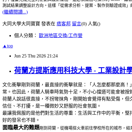
測試結果調整設計方向。這樣「從需求分析、提案、製作到驗證成效」
(繼續閱讀...)
大同大學大同寶寶 發表在
痞客邦
留言
(0)
人氣(
)
個人分類：
歐洲地區交換/工作營
▲top
Jun
25
Thu
2026
21:24
荷蘭方提斯應用科技大學 - 工業設計
文化衝擊剛到荷蘭，最直接的衝擊就是：「人怎麼都那麼高！
常。也因此，荷蘭人騎車時氣勢十足，不小心擋道可能會被按
荷蘭人說話很直接，不拐彎抹角，剛開始會覺得有點受傷，但
信任、不打擾，是一種微妙又舒服的社會氛圍。
最讓我佩服的是他們對生活的尊重：生活與工作中的平衡，堅
好的發呆也不錯。
面臨最大的難題
剛到荷蘭，從機場搭火車前往學校所在的城市，結