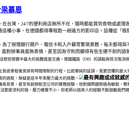
計梁慕恩
台灣，24/7的便利商店無所不在，隨時都能買到食物或處理各
格這種小事，在德國都得專程跑一趟遠方的影印店。這種從「極
，為了辦理銀行開戶、電信卡和入戶籍等繁瑣業務，每天都得與
」。面對辦事員面無表情、甚至因為守則而顯得有些生硬不耐的語
想到現實中最大的挑戰竟是交通。德國鐵路（DB）的誤點與班次取消頻繁得
在長途車程後安排有時間限制的行程。比起單純的延誤，我更恐懼的是火
最有興趣或成就感
案的過程，無疑是這半年來壓力最大的挑戰。
)，航空管理的授課老師擁有機長背景，甚至有創辦航空公司的實務經驗。他對國際趨勢
達沒那麼流利的我，壓力確實不小，但老師以過來人的經驗不斷鼓勵我們