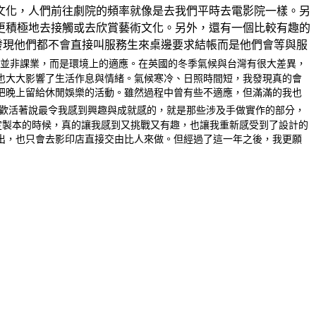
文化，人們前往劇院的頻率就像是去我們平時去電影院一樣。另
更積極地去接觸或去欣賞藝術文化。另外，還有一個比較有趣的
很常發現他們都不會直接叫服務生來桌邊要求結帳而是他們會等與服
並非課業，而是環境上的適應。在英國的冬季氣候與台灣有很大差異，
也大大影響了生活作息與情緒。氣候寒冷、日照時間短，我發現真的會
把晚上留給休閒娛樂的活動。雖然過程中曾有些不適應，但滿滿的我也
歡活著說最令我感到興趣與成就感的，就是那些涉及手做實作的部分，
合裝定製本的時候，真的讓我感到又挑戰又有趣，也讓我重新感受到了設計的
出，也只會去影印店直接交由比人來做。但經過了這一年之後，我更願