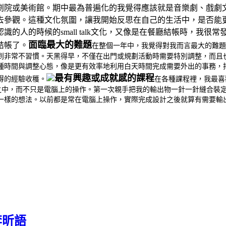
劇院或美術館。期中最為普遍化的我覺得應該就是音樂劇、戲劇
去參觀。這種文化氛圍，讓我開始反思在自己的生活中，是否能
的人的時候的small talk文化，又像是在餐廳結帳時，我
面臨最大的難題
結帳了。
在整個一年中，我覺得對我而言最大的難題
到非常不習慣。天黑得早，不僅在出門或規劃活動時需要特別調整，而且
種時間與調整心態，像是更有效率地利用白天時間完成需要外出的事務，
最有興趣或成就感的課程
得的經驗收穫。
在各種課程裡，我最喜
工藝的觸感之中，而不只是電腦上的操作。第一次親手把我的輸出物一針一針縫
一樣的想法。以前都是常在電腦上操作，實際完成設計之後就算有需要輸
李昕語