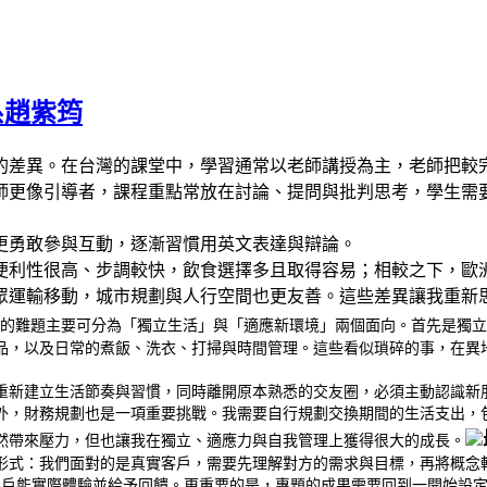
系趙紫筠
的差異。在台灣的課堂中，學習通常以老師講授為主，老師把較
師更像引導者，課程重點常放在討論、提問與批判思考，學生需
更勇敢參與互動，逐漸習慣用英文表達與辯論。
便利性很高、步調較快，飲食選擇多且取得容易；相較之下，歐
眾運輸移動，城市規劃與人行空間也更友善。這些差異讓我重新
的難題主要可分為「獨立生活」與「適應新環境」兩個面向。首先是獨
品，以及日常的煮飯、洗衣、打掃與時間管理。這些看似瑣碎的事，在異
重新建立生活節奏與習慣，同時離開原本熟悉的交友圈，必須主動認識新
外，財務規劃也是一項重要挑戰。我需要自行規劃交換期間的生活支出，
然帶來壓力，但也讓我在獨立、適應力與自我管理上獲得很大的成長。
形式：我們面對的是真實客戶，需要先理解對方的需求與目標，再將概念
讓客戶能實際體驗並給予回饋。更重要的是，專題的成果需要回到一開始設定