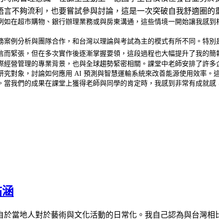
語言不夠流利，也要嘗試參與討論，這是一次突破自我舒適圈的
例如在超市購物、銀行辦理業務或與房東溝通，這些情境一開始讓我感到
課程強調實務案例分析與團隊合作，和台灣以理論與考試為主的模式有所不同
信而緊張，但在多次實作後逐漸掌握要領，這段過程也大幅提升了我的簡
際經營管理的專業背景，也與全球趨勢緊密相關。課堂中老師安排了許多
究對象，討論如何應用 AI 預測與智慧運輸系統來改善能源使用效率。
。當我們的成果在課堂上獲得老師與同學的肯定時，我感到非常有成就感
祐涵
自於當地人對於藝術與文化活動的日常化。我自己認為與台灣相