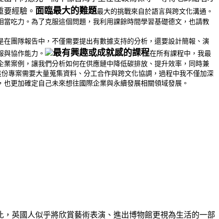
面臨最大的難題
重要經驗。
最大的挑戰來自於語言與跨文化溝通。
相當吃力。為了克服這個問題，我利用課餘時間學習基礎德文，也請教
。特別是在團隊報告中，不僅需要提出有數據支持的分析，還要設計簡報、演
最有興趣或成就感的課程
報與協作能力。
在所有課程中，我最
企業案例，讓我們分析如何在供應鏈中降低碳排放、提升效率，同時兼
這份專案需要大量蒐集資料、分工合作與跨文化協調，過程中我不僅加深
，也更加確定自己未來想往國際企業與永續發展相關領域發展。
比，英國人似乎將欣賞藝術表演、進出博物館更視為生活的一部