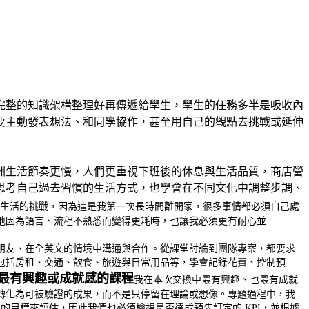
完整的知識架構整理好再傳遞給學生，學生的任務多半是吸收內
要主動發表想法、和同學協作，甚至用自己的觀點去挑戰或延伸
洲生活節奏更慢，人們更重視下班後的休息與生活品質，商店營
思考自己過去習慣的生活方式，也學會在不同文化中調整步調、
立生活的挑戰，因為這是我第一次長時間離開家，很多事情都必須自己處
地因為語言、流程不熟悉而變得更耗時，也讓我必須更有耐心並
朋友、在全英文的情境中溝通與合作。從課堂討論到團隊專案，都要求
包括房租、交通、飲食、旅遊與日常用品等，學會記錄花費、控制預
最有興趣或成就感的課程
我在本次交換中最有興趣、也最有成就
轉化為可被驗證的成果，而不是只停留在理論或想像。專題過程中，我
的目標來評估，因此我們也必須檢視是否達成預先訂定的 KPI，並根據