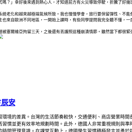
式嗎？」幸好後來遇到熱心人，才知道前方有火災導致停駛，折騰了好幾
系統老化和越來越極端氣候所致。我也慢慢學會，旅行要保留彈性、不能
生也來自歐洲不同地區，一開始上課時，有些同學提問我完全聽不懂，一
題被塞爾維亞拘留三天，之後還有丟護照這種崩潰情節。雖然當下都很緊
方辰安
習環境的差異。台灣的生活節奏較快，交通便利、商店營業時間
活習慣並更有效率地規劃時間。此外，德國人非常重視規則與準
的時間管理意識。在課堂互動上，德國學生習慣積極發言並勇於