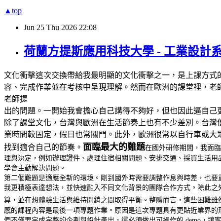
▲top
Jun
25
Thu
2026
22:08
荷蘭方提斯應用科技大學 - 工業設計
文化衝擊這次交換帶給我最明顯的文化衝擊之一，是上課方式
容、完成作業並在考核中呈現理解。然而在歐洲的課堂裡，老
老師提
出的問題。一開始我會擔心自己講得不夠好，但也因此逼自己
除了課堂文化，台灣與歐洲在生活節奏上也有不少差別。台灣
業時間較固定，假日也常關門。此外，歐洲很常以自行車或大
面臨最大的難題
找到適合自己的節奏。
在國外研修期間，我面臨
理與決定，例如辦理證件、處理住宿相關問題、安排交通、採買生活用
學會主動解決問題。
第二個難題是適應全新的環境。剛到國外時需要調整作息與時差，也要
我更積極表達想法，並快速融入不同文化背景的團隊合作方式。除此之
算，並在想體驗生活與維持開銷之間取得平衡。整體而言，這些困難雖
感的課程內容是最後一項專題作業。原因是這次專題具有更貼近業界的
們不僅要完成完整的企劃與設計產出，還必須做出可操作的 demo，