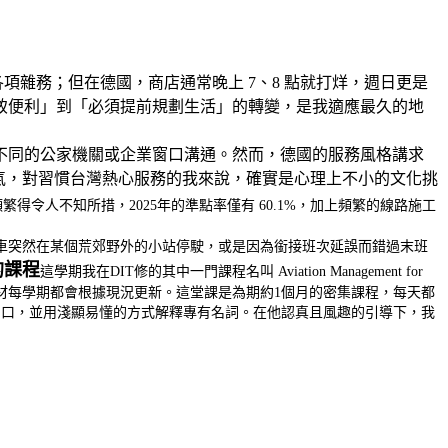
項雜務；但在德國，商店通常晚上 7、8 點就打烊，週日更是
致便利」到「必須提前規劃生活」的轉變，是我適應最久的地
不同的公家機關或企業窗口溝通。然而，德國的服務風格講求
氣，對習慣台灣熱心服務的我來說，確實是心理上不小的文化挑
令人不知所措，2025年的準點率僅有 60.1%，加上頻繁的線路施工
車突然在某個荒郊野外的小站停駛，或是因為銜接班次延誤而錯過末班
的課程
這學期我在DIT修的其中一門課程名叫 Aviation Management for
極為敏銳，教材每學期都會根據現況更新。這堂課是為期約1個月的密集課程，每天都
開口，並用淺顯易懂的方式解釋專有名詞。在他認真且風趣的引導下，我