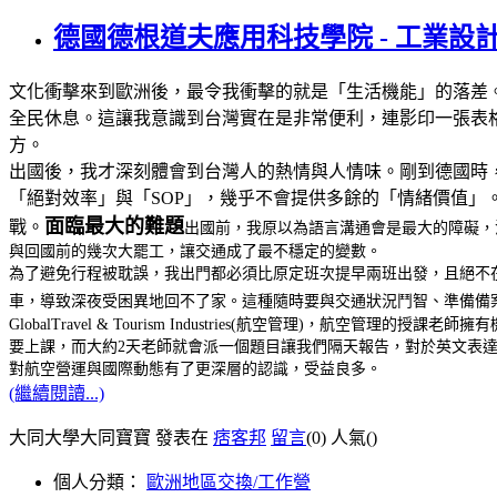
德國德根道夫應用科技學院 - 工業設
文化衝擊來到歐洲後，最令我衝擊的就是「生活機能」的落差。在
全民休息。這讓我意識到台灣實在是非常便利，連影印一張表
方。
出國後，我才深刻體會到台灣人的熱情與人情味。剛到德國時
「絕對效率」與「SOP」，幾乎不會提供多餘的「情緒價值
面臨最大的難題
戰。
出國前，我原以為語言溝通會是最大的障礙，沒
與回國前的幾次大罷工，讓交通成了最不穩定的變數。
為了避免行程被耽誤，我出門都必須比原定班次提早兩班出發，且絕不
車，導致深夜受困異地回不了家。這種隨時要與交通狀況鬥智、準備備
GlobalTravel & Tourism Industries(航空管理
要上課，而大約2天老師就會派一個題目讓我們隔天報告，對於英文表
對航空營運與國際動態有了更深層的認識，受益良多。
(繼續閱讀...)
大同大學大同寶寶 發表在
痞客邦
留言
(0)
人氣(
)
個人分類：
歐洲地區交換/工作營