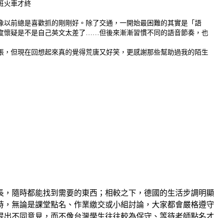
班火車才終
像以前總是喜歡抓的剛剛好。除了交通，一開始最困難的其實是「語
度懷疑是不是自己英文太差了……但後來漸漸習慣不同的語音節奏，也
張，但現在回想起來真的覺得荒唐又好笑，更感謝那些幫助過我的陌生
長，隨時都能找到需要的東西；相較之下，德國的生活步調明顯
時，無論是課堂點名、作業繳交或小組討論，大家都會嚴格遵守
提出不同意見，而不像台灣學生往往較為保守、等待老師點名才