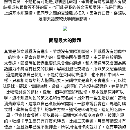
熱情善良。不過也有可能是我神經比較粗，確實也有聽說其他人有被
歧視或被跟蹤等不好的事。也可能是我的英文沒那麼好。我是雅思5，
上課基本能聽懂，但同學之間的交流難以插入，因為有口音、俗語以
及聊天語速較快等問題影響。
面臨最大的難題
其實是英文感覺沒有進步。雖然沒有實際測驗過，但感覺沒有想像中
的進步，是會有點壓力的，畢竟英國花費很高。主要是在於網路
太發達，閱讀時怕錯過重要訊息會偏向翻譯，和人溝通時又會因為英
語能力不夠沒有社交的快樂，容易迴避社交場合。所以英文想要精進
還是要勉強自己使用，不是待在英國就會進步。也不要和中國人一
樣，只和相同母語的人抱團玩耍。只講中文是真的不會進步。可以試
試足球、籃球、電腦遊戲、桌遊、ig迷因自己有沒有感興趣，這是他們
比較常討論的題材。像我一個手遊黨就有點慘，基本就是原神可以
聊，還不知道角色的英文名和專有名詞。另外有一些生活訣竅：當地
消費非常高，建議以自己煮飯節省開銷。一般來說我會在亞馬遜訂購
食材，學校有贈送半年的學生方案。通常是60磅免運，這足夠吃兩三
周，但食材會壞掉，所以最後一周通常吃各種冷凍食品，披薩之類
的。牡蠣卡學生票只有在買包時長，比如三天暢遊、月票等情況才有
優惠，並且近年已經不退押金，所以用信用卡刷就好了，沒有申請的