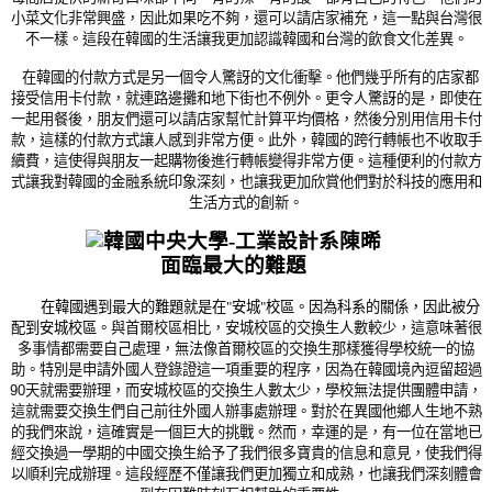
小菜文化非常興盛，因此如果吃不夠，還可以請店家補充，這一點與台灣很
不一樣。這段在韓國的生活讓我更加認識韓國和台灣的飲食文化差異。
在韓國的付款方式是另一個令人驚訝的文化衝擊。他們幾乎所有的店家都
接受信用卡付款，就連路邊攤和地下街也不例外。更令人驚訝的是，即使在
一起用餐後，朋友們還可以請店家幫忙計算平均價格，然後分別用信用卡付
款，這樣的付款方式讓人感到非常方便。此外，韓國的跨行轉帳也不收取手
續費，這使得與朋友一起購物後進行轉帳變得非常方便。這種便利的付款方
式讓我對韓國的金融系統印象深刻，也讓我更加欣賞他們對於科技的應用和
生活方式的創新。
面臨最大的難題
　　在韓國遇到最大的難題就是在
"
安城
"
校區。因為科系的關係，因此被分
配到安城校區。
與首爾校區相比，安城校區的交換生人數較少，這意味著很
多事情都需要自己處理，無法像首爾校區的交換生那樣獲得學校統一的協
助。特別是申請外國人登錄證這一項重要的程序，因為在韓國境內逗留超過
90
天就需要辦理，而安城校區的交換生人數太少，學校無法提供團體申請，
這就需要交換生們自己前往外國人辦事處辦理。對於在異國他鄉人生地不熟
的我們來說，這確實是一個巨大的挑戰。然而，幸運的是，有一位在當地已
經交換過一學期的中國交換生給予了我們很多寶貴的信息和意見，使我們得
以順利完成辦理。這段經歷不僅讓我們更加獨立和成熟，也讓我們深刻體會