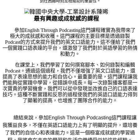
到在困難時刻互相幫助的重要性。
最有興趣或成就感的課程
　　參加
English Through Podcasting
這門課程確實為我帶來了
極大的成就感和收穫。這門課程的主要目標是透過錄製
Podcast
的方式來提升我們的英文口語能力。這不僅給了我們
一個實踐口語表達的平台，還激發了我們對於英語學習的熱情
和動力。
　　在課堂上，我們學習了如何撰寫腳本、如何錄製和編輯
Podcast
。通過這個過程，我們不僅增強了英文口語能力，還
提高了表達思想的能力和自信心。最重要的是，這門課程讓我
們能夠從實踐中學習，從錯誤中成長。每一次錄製播客都是一
次寶貴的學習機會，我們可以從中發現並改進自己的口語表達
技巧。這種不斷實踐和反思的過程使我們的英語口語能力得到
了顯著的提高，也增進了團隊合作的能力。
　　總結來說，參加
English Through Podcasting
這門課程讓
我獲益良多，不僅在英語口語能力上有了明顯的提升，還培養
了我們的自信心和表達能力。這是一個極富成就感的學習過