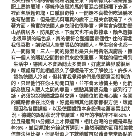
包夾各種不同的香腸或是活腿生菜，傳統德式料理是豬腳
配上馬鈴薯球，傳統作法是將馬鈴薯混合麵粉糰下去蒸，
裡面包酥麵包塊，口感很奇特，一開始不喜歡但吃過幾次
後有點喜歡，但是德式料理真的說不上是美食就是了。衣
著方面，務實的德國人穿衣服也很務實，通常會穿運動登
山品牌居多，防風防水，下雨天也不喜歡撐傘，顏色選擇
也很單調的暗色系，真的很符合整個國家個性? 住的環境
我很喜歡，講究個人空間隱私的德國人，學生宿舍也都一
人一間房間，三人一間的房型也是只共用衛浴與廚房，擁
有一個人的隱私空間對他們來說很重要，同樣的個性帶到
生活中，德國人不會過問太多問題，好處是邊界感很足
夠，壞處是可能相處很久了卻還是不太了解彼此，許多人
認為德國人冷漠，但其實我覺得他們是很願意互相幫助
的，只是他們在你主動開口前，並不會太熱情主動，他們
認為這是人跟人之間的尊重，這點其實很有趣。談到行了
話，必須說說德國鐵路與交通，德國位於歐洲心臟，各國
的鐵路都會在此交會，好處是到其他國家都很方便，壞處
是因為各國調度，以及德國鐵路本身設備老舊容易出狀
況，德鐵的誤點狀況非常嚴重，整年的準點率不到60%，
並且是遲到15分鐘以上才算遲到，相比台灣的台鐵是準點
率98%，並且遲到5分鐘就算遲到。雖然兩國的面積相差數
倍無法相比擬，但是對照之下就稍微可以體會常常誤點的