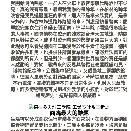
就開始喝酒唱歌，一群人在火車上放音樂跳舞喝酒也不少
見，真的沒有嚴肅，最讓我驚嚇的是跨年，在柏林的跨年
晚會是我見過最瘋狂的事情，煙火不是拿來欣賞的，是拿
來炸的，炸樹林炸道路炸路過的車，到處是鎮暴警察。簡
單說完食衣住行育樂五個面向，這半年除了看過很多瘋狂
的人事物，國際情勢在歐洲的體敢跟台灣天差地遠，隨處
可見難民遊民，戰爭對歐洲帶來的影響是將當巨大的，對
此現象可以看見德國在二戰後對於和平責任的擔當，德國
收留許多難民，也提供住所與就業機會，雖然無法真正的
保護到所有人，但是對於一個國家對世界撐起的責任是讓
人感動的。對於二戰帶來的反思與警惕在德國隨處可見，
博物館紀念碑，公園集中營遺址，又或是地上銅製的銘
牌，德國人是勇於面對錯誤的國家，時時提醒是為了歷史
不再重演，這樣的精神不只是日常生活，也融入兒童教
育，許多博物館都可見到校外教學的小孩們，對於是非對
錯與歷史，這點德國人很嚴肅。 
面臨最大的難題
生活可以分成食衣住行育樂各方面來說，在食物方面德國
德食物確實是變化比較少，三餐主要都是冷食，通常是麵