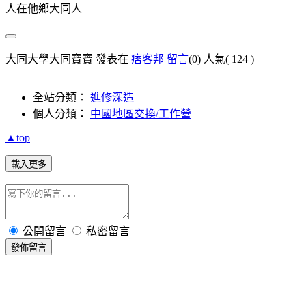
人在他鄉大同人
大同大學大同寶寶 發表在
痞客邦
留言
(0)
人氣(
124
)
全站分類：
進修深造
個人分類：
中國地區交換/工作營
▲top
載入更多
公開留言
私密留言
發佈留言